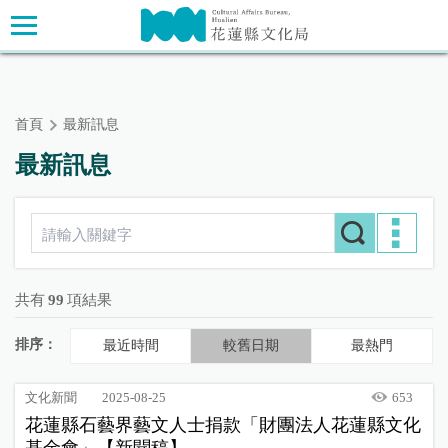
跳
主要內容區塊
到
主
要
內
首頁
最新訊息
容
區
最新訊息
塊
共有
99
項結果
排序：
最近時間
較舊日期
最熱門
文化新聞
2025-08-25
653
花蓮縣石藝界藝文人士捐款「財團法人花蓮縣文化