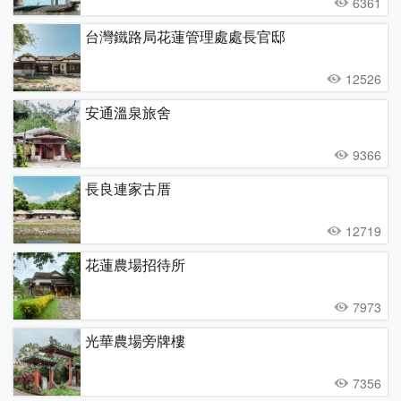
6361
台灣鐵路局花蓮管理處處長官邸
12526
安通溫泉旅舍
9366
長良連家古厝
12719
花蓮農場招待所
7973
光華農場旁牌樓
7356