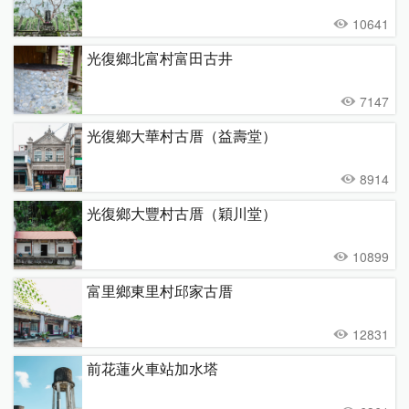
10641
光復鄉北富村富田古井
7147
光復鄉大華村古厝（益壽堂）
8914
光復鄉大豐村古厝（穎川堂）
10899
富里鄉東里村邱家古厝
12831
前花蓮火車站加水塔