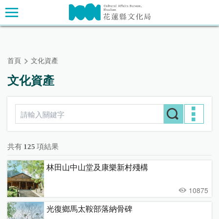
跳
主要內容區塊
到
主
要
內
首頁
文化資產
容
區
文化資產
塊
共有
125
項結果
林田山中山堂及康樂新村殘構
10875
光復鄉馬太鞍部落納骨碑